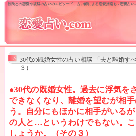
彼氏との恋愛や復縁の占いのエピソード、占い師による恋愛指南も - 恋愛占い.c
30代の既婚女性の占い相談 「夫と離婚す
３）
●30代の既婚女性。過去に浮気を
できなくなり、離婚を望むが相手
う。自分にもほかに相手がいるが
の人と…というわけでもない。こ
しょうか。（その３）