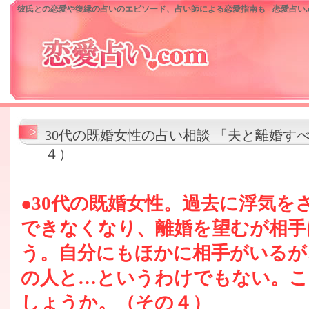
彼氏との恋愛や復縁の占いのエピソード、占い師による恋愛指南も - 恋愛占い.c
30代の既婚女性の占い相談 「夫と離婚す
４）
●30代の既婚女性。過去に浮気を
できなくなり、離婚を望むが相手
う。自分にもほかに相手がいるが
の人と…というわけでもない。こ
しょうか。（その４）