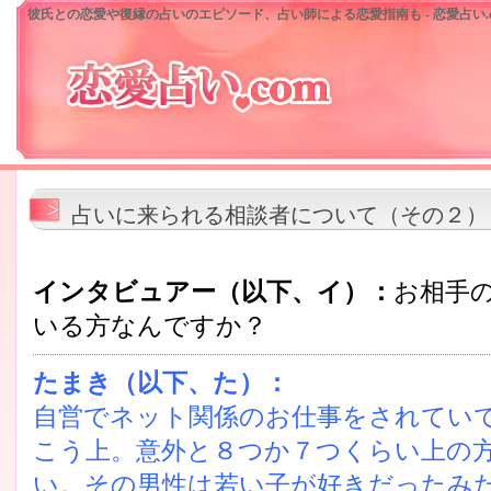
彼氏との恋愛や復縁の占いのエピソード、占い師による恋愛指南も - 恋愛占い.c
占いに来られる相談者について（その２）
インタビュアー（以下、イ）：
お相手
いる方なんですか？
たまき（以下、た）：
自営でネット関係のお仕事をされてい
こう上。意外と８つか７つくらい上の
い。その男性は若い子が好きだったみ